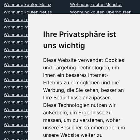
Wohnung kaufen Mainz
Wohnung kaufen Münster
Wohnung kaufen Neuss
Wohnung kaufen Oberhausen
Wohnung mieten Aachen
Wohnung mieten Augsburg
Wohnung mieten Berlin
Wohnung mieten Bielefeld
Ihre Privatsphäre ist
Wohnung mieten Bochum
Wohnung mieten Bonn
Wohnung mieten Bremen
Wohnung mieten Darmstadt
uns wichtig
Wohnung mieten Dortmund
Wohnung mieten Dresden
Wohnung mieten Erfurt
Wohnung mieten Frankfurt
Diese Website verwendet Cookies
Wohnung mieten Freiburg
Wohnung mieten Hamburg
und Targeting Technologien, um
Wohnung mieten Hannover
Wohnung mieten Heidelberg
Ihnen ein besseres Internet-
Wohnung mieten Karlsruhe
Wohnung mieten Kiel
Erlebnis zu ermöglichen und die
Wohnung mieten Kleve
Wohnung mieten Koblenz
Werbung, die Sie sehen, besser an
Wohnung mieten Köln
Wohnung mieten Krefeld
Ihre Bedürfnisse anzupassen.
Wohnung mieten Leipzig
Wohnung mieten Leverkusen
Diese Technologien nutzen wir
Wohnung mieten Lübeck
Wohnung mieten Mainz
außerdem, um Ergebnisse zu
Wohnung mieten Mannheim
Wohnung mieten München
messen, um zu verstehen, woher
Wohnung mieten Münster
Wohnung mieten Neuss
unsere Besucher kommen oder um
Wohnung mieten Nürnberg
Wohnung mieten Oberhausen
unsere Website weiter zu
Wohnung mieten Oldenburg
Wohnung mieten Regensburg