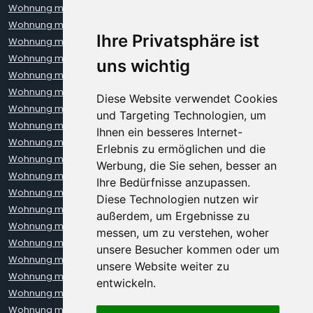
Wohnung mieten Aachen
Wohnung mieten Augsburg
Wohnung mieten Berlin
Wohnung mieten Bielefeld
Ihre Privatsphäre ist
Wohnung mieten Bochum
Wohnung mieten Bonn
Wohnung mieten Bremen
Wohnung mieten Darmstadt
uns wichtig
Wohnung mieten Dortmund
Wohnung mieten Dresden
Wohnung mieten Erfurt
Wohnung mieten Frankfurt
Diese Website verwendet Cookies
Wohnung mieten Freiburg
Wohnung mieten Hamburg
und Targeting Technologien, um
Wohnung mieten Hannover
Wohnung mieten Heidelberg
Ihnen ein besseres Internet-
Wohnung mieten Karlsruhe
Wohnung mieten Kiel
Erlebnis zu ermöglichen und die
Wohnung mieten Kleve
Wohnung mieten Koblenz
Werbung, die Sie sehen, besser an
Wohnung mieten Köln
Wohnung mieten Krefeld
Ihre Bedürfnisse anzupassen.
Wohnung mieten Leipzig
Wohnung mieten Leverkusen
Diese Technologien nutzen wir
Wohnung mieten Lübeck
Wohnung mieten Mainz
außerdem, um Ergebnisse zu
Wohnung mieten Mannheim
Wohnung mieten München
messen, um zu verstehen, woher
Wohnung mieten Münster
Wohnung mieten Neuss
unsere Besucher kommen oder um
Wohnung mieten Nürnberg
Wohnung mieten Oberhausen
unsere Website weiter zu
Wohnung mieten Oldenburg
Wohnung mieten Regensburg
entwickeln.
Wohnung mieten Rostock
Wohnung mieten Stuttgart
Wohnung mieten Trier
Wohnung mieten Ulm