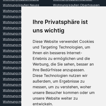
Wohnung kaufen Neuss
Wohnung kaufen Oberhausen
Wohnung mieten Aachen
Wohnung mieten Augsburg
Wohnung mieten Berlin
Wohnung mieten Bielefeld
Ihre Privatsphäre ist
Wohnung mieten Bochum
Wohnung mieten Bonn
Wohnung mieten Bremen
Wohnung mieten Darmstadt
uns wichtig
Wohnung mieten Dortmund
Wohnung mieten Dresden
Wohnung mieten Erfurt
Wohnung mieten Frankfurt
Diese Website verwendet Cookies
Wohnung mieten Freiburg
Wohnung mieten Hamburg
und Targeting Technologien, um
Wohnung mieten Hannover
Wohnung mieten Heidelberg
Ihnen ein besseres Internet-
Wohnung mieten Karlsruhe
Wohnung mieten Kiel
Erlebnis zu ermöglichen und die
Wohnung mieten Kleve
Wohnung mieten Koblenz
Werbung, die Sie sehen, besser an
Wohnung mieten Köln
Wohnung mieten Krefeld
Ihre Bedürfnisse anzupassen.
Wohnung mieten Leipzig
Wohnung mieten Leverkusen
Diese Technologien nutzen wir
Wohnung mieten Lübeck
Wohnung mieten Mainz
außerdem, um Ergebnisse zu
Wohnung mieten Mannheim
Wohnung mieten München
messen, um zu verstehen, woher
Wohnung mieten Münster
Wohnung mieten Neuss
unsere Besucher kommen oder um
Wohnung mieten Nürnberg
Wohnung mieten Oberhausen
unsere Website weiter zu
Wohnung mieten Oldenburg
Wohnung mieten Regensburg
entwickeln.