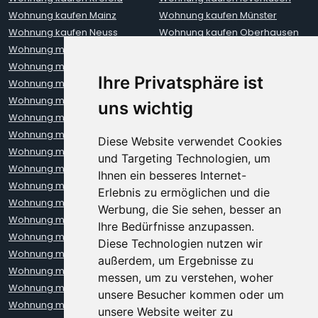
Wohnung kaufen Mainz
Wohnung kaufen Münster
Wohnung kaufen Neuss
Wohnung kaufen Oberhausen
Wohnung mieten Aachen
Wohnung mieten Augsburg
Wohnung mieten Berlin
Wohnung mieten Bielefeld
Ihre Privatsphäre ist
Wohnung mieten Bochum
Wohnung mieten Bonn
Wohnung mieten Bremen
Wohnung mieten Darmstadt
uns wichtig
Wohnung mieten Dortmund
Wohnung mieten Dresden
Wohnung mieten Erfurt
Wohnung mieten Frankfurt
Diese Website verwendet Cookies
Wohnung mieten Freiburg
Wohnung mieten Hamburg
und Targeting Technologien, um
Wohnung mieten Hannover
Wohnung mieten Heidelberg
Ihnen ein besseres Internet-
Wohnung mieten Karlsruhe
Wohnung mieten Kiel
Erlebnis zu ermöglichen und die
Wohnung mieten Kleve
Wohnung mieten Koblenz
Werbung, die Sie sehen, besser an
Wohnung mieten Köln
Wohnung mieten Krefeld
Ihre Bedürfnisse anzupassen.
Wohnung mieten Leipzig
Wohnung mieten Leverkusen
Diese Technologien nutzen wir
Wohnung mieten Lübeck
Wohnung mieten Mainz
außerdem, um Ergebnisse zu
Wohnung mieten Mannheim
Wohnung mieten München
messen, um zu verstehen, woher
Wohnung mieten Münster
Wohnung mieten Neuss
unsere Besucher kommen oder um
Wohnung mieten Nürnberg
Wohnung mieten Oberhausen
unsere Website weiter zu