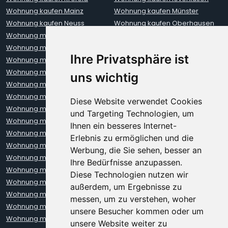
Wohnung kaufen Mainz
Wohnung kaufen Münster
Wohnung kaufen Neuss
Wohnung kaufen Oberhausen
Wohnung mieten Aachen
Wohnung mieten Augsburg
Wohnung mieten Berlin
Wohnung mieten Bielefeld
Ihre Privatsphäre ist
Wohnung mieten Bochum
Wohnung mieten Bonn
Wohnung mieten Bremen
Wohnung mieten Darmstadt
uns wichtig
Wohnung mieten Dortmund
Wohnung mieten Dresden
Wohnung mieten Erfurt
Wohnung mieten Frankfurt
Diese Website verwendet Cookies
Wohnung mieten Freiburg
Wohnung mieten Hamburg
und Targeting Technologien, um
Wohnung mieten Hannover
Wohnung mieten Heidelberg
Ihnen ein besseres Internet-
Wohnung mieten Karlsruhe
Wohnung mieten Kiel
Erlebnis zu ermöglichen und die
Wohnung mieten Kleve
Wohnung mieten Koblenz
Werbung, die Sie sehen, besser an
Wohnung mieten Köln
Wohnung mieten Krefeld
Ihre Bedürfnisse anzupassen.
Wohnung mieten Leipzig
Wohnung mieten Leverkusen
Diese Technologien nutzen wir
Wohnung mieten Lübeck
Wohnung mieten Mainz
außerdem, um Ergebnisse zu
Wohnung mieten Mannheim
Wohnung mieten München
messen, um zu verstehen, woher
Wohnung mieten Münster
Wohnung mieten Neuss
unsere Besucher kommen oder um
Wohnung mieten Nürnberg
Wohnung mieten Oberhausen
unsere Website weiter zu