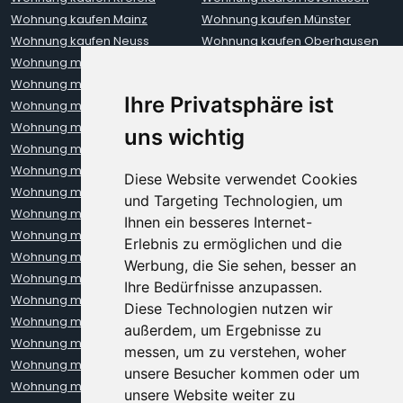
Wohnung kaufen Mainz
Wohnung kaufen Münster
Wohnung kaufen Neuss
Wohnung kaufen Oberhausen
Wohnung mieten Aachen
Wohnung mieten Augsburg
Wohnung mieten Berlin
Wohnung mieten Bielefeld
Ihre Privatsphäre ist
Wohnung mieten Bochum
Wohnung mieten Bonn
Wohnung mieten Bremen
Wohnung mieten Darmstadt
uns wichtig
Wohnung mieten Dortmund
Wohnung mieten Dresden
Wohnung mieten Erfurt
Wohnung mieten Frankfurt
Diese Website verwendet Cookies
Wohnung mieten Freiburg
Wohnung mieten Hamburg
und Targeting Technologien, um
Wohnung mieten Hannover
Wohnung mieten Heidelberg
Ihnen ein besseres Internet-
Wohnung mieten Karlsruhe
Wohnung mieten Kiel
Erlebnis zu ermöglichen und die
Wohnung mieten Kleve
Wohnung mieten Koblenz
Werbung, die Sie sehen, besser an
Wohnung mieten Köln
Wohnung mieten Krefeld
Ihre Bedürfnisse anzupassen.
Wohnung mieten Leipzig
Wohnung mieten Leverkusen
Diese Technologien nutzen wir
Wohnung mieten Lübeck
Wohnung mieten Mainz
außerdem, um Ergebnisse zu
Wohnung mieten Mannheim
Wohnung mieten München
messen, um zu verstehen, woher
Wohnung mieten Münster
Wohnung mieten Neuss
unsere Besucher kommen oder um
Wohnung mieten Nürnberg
Wohnung mieten Oberhausen
unsere Website weiter zu