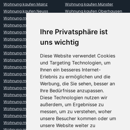
Wohnung kaufen Mainz
Wohnung kaufen Münster
Wohnung kaufen Neuss
Wohnung kaufen Oberhausen
Wohnung mieten Aachen
Wohnung mieten Augsburg
Wohnung mieten Berlin
Wohnung mieten Bielefeld
Ihre Privatsphäre ist
Wohnung mieten Bochum
Wohnung mieten Bonn
Wohnung mieten Bremen
Wohnung mieten Darmstadt
uns wichtig
Wohnung mieten Dortmund
Wohnung mieten Dresden
Wohnung mieten Erfurt
Wohnung mieten Frankfurt
Diese Website verwendet Cookies
Wohnung mieten Freiburg
Wohnung mieten Hamburg
und Targeting Technologien, um
Wohnung mieten Hannover
Wohnung mieten Heidelberg
Ihnen ein besseres Internet-
Wohnung mieten Karlsruhe
Wohnung mieten Kiel
Erlebnis zu ermöglichen und die
Wohnung mieten Kleve
Wohnung mieten Koblenz
Werbung, die Sie sehen, besser an
Wohnung mieten Köln
Wohnung mieten Krefeld
Ihre Bedürfnisse anzupassen.
Wohnung mieten Leipzig
Wohnung mieten Leverkusen
Diese Technologien nutzen wir
Wohnung mieten Lübeck
Wohnung mieten Mainz
außerdem, um Ergebnisse zu
Wohnung mieten Mannheim
Wohnung mieten München
messen, um zu verstehen, woher
Wohnung mieten Münster
Wohnung mieten Neuss
unsere Besucher kommen oder um
Wohnung mieten Nürnberg
Wohnung mieten Oberhausen
unsere Website weiter zu
Wohnung mieten Oldenburg
Wohnung mieten Regensburg