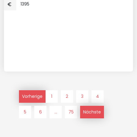
1395
Vorherige
1
2
3
4
5
6
...
75
Nächste