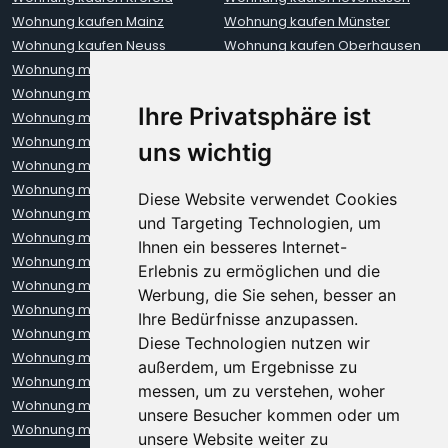
Wohnung kaufen Mainz
Wohnung kaufen Münster
Wohnung kaufen Neuss
Wohnung kaufen Oberhausen
Wohnung mieten Aachen
Wohnung mieten Augsburg
Wohnung mieten Berlin
Wohnung mieten Bielefeld
Ihre Privatsphäre ist
Wohnung mieten Bochum
Wohnung mieten Bonn
Wohnung mieten Bremen
Wohnung mieten Darmstadt
uns wichtig
Wohnung mieten Dortmund
Wohnung mieten Dresden
Wohnung mieten Erfurt
Wohnung mieten Frankfurt
Diese Website verwendet Cookies
Wohnung mieten Freiburg
Wohnung mieten Hamburg
und Targeting Technologien, um
Wohnung mieten Hannover
Wohnung mieten Heidelberg
Ihnen ein besseres Internet-
Wohnung mieten Karlsruhe
Wohnung mieten Kiel
Erlebnis zu ermöglichen und die
Wohnung mieten Kleve
Wohnung mieten Koblenz
Werbung, die Sie sehen, besser an
Wohnung mieten Köln
Wohnung mieten Krefeld
Ihre Bedürfnisse anzupassen.
Wohnung mieten Leipzig
Wohnung mieten Leverkusen
Diese Technologien nutzen wir
Wohnung mieten Lübeck
Wohnung mieten Mainz
außerdem, um Ergebnisse zu
Wohnung mieten Mannheim
Wohnung mieten München
messen, um zu verstehen, woher
Wohnung mieten Münster
Wohnung mieten Neuss
unsere Besucher kommen oder um
Wohnung mieten Nürnberg
Wohnung mieten Oberhausen
unsere Website weiter zu