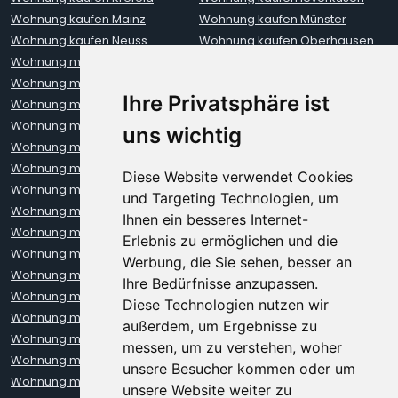
Wohnung kaufen Mainz
Wohnung kaufen Münster
Wohnung kaufen Neuss
Wohnung kaufen Oberhausen
Wohnung mieten Aachen
Wohnung mieten Augsburg
Wohnung mieten Berlin
Wohnung mieten Bielefeld
Ihre Privatsphäre ist
Wohnung mieten Bochum
Wohnung mieten Bonn
Wohnung mieten Bremen
Wohnung mieten Darmstadt
uns wichtig
Wohnung mieten Dortmund
Wohnung mieten Dresden
Wohnung mieten Erfurt
Wohnung mieten Frankfurt
Diese Website verwendet Cookies
Wohnung mieten Freiburg
Wohnung mieten Hamburg
und Targeting Technologien, um
Wohnung mieten Hannover
Wohnung mieten Heidelberg
Ihnen ein besseres Internet-
Wohnung mieten Karlsruhe
Wohnung mieten Kiel
Erlebnis zu ermöglichen und die
Wohnung mieten Kleve
Wohnung mieten Koblenz
Werbung, die Sie sehen, besser an
Wohnung mieten Köln
Wohnung mieten Krefeld
Ihre Bedürfnisse anzupassen.
Wohnung mieten Leipzig
Wohnung mieten Leverkusen
Diese Technologien nutzen wir
Wohnung mieten Lübeck
Wohnung mieten Mainz
außerdem, um Ergebnisse zu
Wohnung mieten Mannheim
Wohnung mieten München
messen, um zu verstehen, woher
Wohnung mieten Münster
Wohnung mieten Neuss
unsere Besucher kommen oder um
Wohnung mieten Nürnberg
Wohnung mieten Oberhausen
unsere Website weiter zu