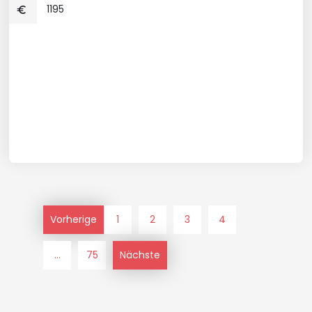
1195
Vorherige
1
2
3
4
...
75
Nächste