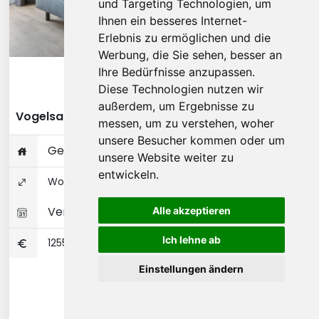
und Targeting Technologien, um
Ihnen ein besseres Internet-
Erlebnis zu ermöglichen und die
Werbung, die Sie sehen, besser an
Ihre Bedürfnisse anzupassen.
Diese Wohnung ansehen
Diese Technologien nutzen wir
außerdem, um Ergebnisse zu
Vogelsanger Weg - Düsseldorf
messen, um zu verstehen, woher
unsere Besucher kommen oder um
Gesamte Wohnung
unsere Website weiter zu
entwickeln.
Wohnungseigentum 27 ㎡
Verfügbar 26-07-2026
Alle akzeptieren
Ich lehne ab
1255
Einstellungen ändern