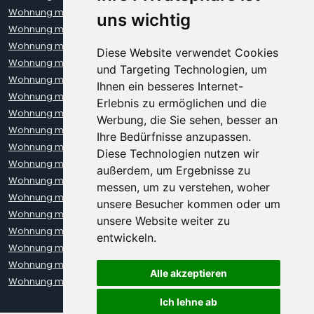
Wohnung mieten Bremen
Wohnung mieten Darmstadt
uns wichtig
Wohnung mieten Dortmund
Wohnung mieten Dresden
Wohnung mieten Erfurt
Wohnung mieten Frankfurt
Diese Website verwendet Cookies
Wohnung mieten Freiburg
Wohnung mieten Hamburg
und Targeting Technologien, um
Wohnung mieten Hannover
Wohnung mieten Heidelberg
Ihnen ein besseres Internet-
Wohnung mieten Karlsruhe
Wohnung mieten Kiel
Erlebnis zu ermöglichen und die
Wohnung mieten Kleve
Wohnung mieten Koblenz
Werbung, die Sie sehen, besser an
Wohnung mieten Köln
Wohnung mieten Krefeld
Ihre Bedürfnisse anzupassen.
Wohnung mieten Leipzig
Wohnung mieten Leverkusen
Diese Technologien nutzen wir
Wohnung mieten Lübeck
Wohnung mieten Mainz
außerdem, um Ergebnisse zu
Wohnung mieten Mannheim
Wohnung mieten München
messen, um zu verstehen, woher
Wohnung mieten Münster
Wohnung mieten Neuss
unsere Besucher kommen oder um
Wohnung mieten Nürnberg
Wohnung mieten Oberhausen
unsere Website weiter zu
Wohnung mieten Oldenburg
Wohnung mieten Regensburg
entwickeln.
Wohnung mieten Rostock
Wohnung mieten Stuttgart
Wohnung mieten Trier
Wohnung mieten Ulm
Alle akzeptieren
Wohnung mieten Wiesbaden
Wohnung mieten Würzburg
Ich lehne ab