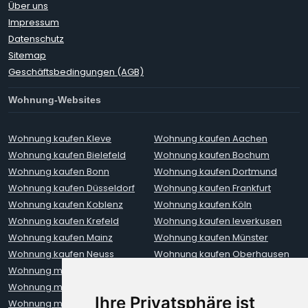
Über uns
Impressum
Datenschutz
Sitemap
Geschäftsbedingungen (AGB)
Wohnung-Websites
Wohnung kaufen Kleve
Wohnung kaufen Aachen
Wohnung kaufen Bielefeld
Wohnung kaufen Bochum
Wohnung kaufen Bonn
Wohnung kaufen Dortmund
Wohnung kaufen Düsseldorf
Wohnung kaufen Frankfurt
Wohnung kaufen Koblenz
Wohnung kaufen Köln
Wohnung kaufen Krefeld
Wohnung kaufen leverkusen
Wohnung kaufen Mainz
Wohnung kaufen Münster
Wohnung kaufen Neuss
Wohnung kaufen Oberhausen
Wohnung mieten Aachen
Wohnung mieten Augsburg
Wohnung mieten Berlin
Wohnung mieten Bielefeld
Ihre Privatsphäre ist
Wohnung mieten Bochum
Wohnung mieten Bonn