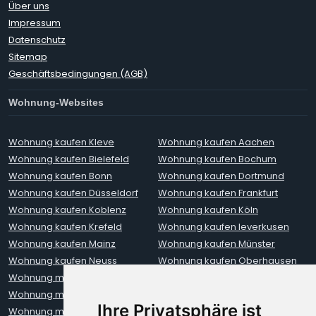
Über uns
Impressum
Datenschutz
Sitemap
Geschäftsbedingungen (AGB)
Wohnung-Websites
Wohnung kaufen Kleve
Wohnung kaufen Aachen
Wohnung kaufen Bielefeld
Wohnung kaufen Bochum
Wohnung kaufen Bonn
Wohnung kaufen Dortmund
Wohnung kaufen Düsseldorf
Wohnung kaufen Frankfurt
Wohnung kaufen Koblenz
Wohnung kaufen Köln
Wohnung kaufen Krefeld
Wohnung kaufen leverkusen
Wohnung kaufen Mainz
Wohnung kaufen Münster
Wohnung kaufen Neuss
Wohnung kaufen Oberhausen
Wohnung mieten Aachen
Wohnung mieten Augsburg
Wohnung mieten Berlin
Wohnung mieten Bielefeld
Ihre Privatsphäre ist
Wohnung mieten Bochum
Wohnung mieten Bonn