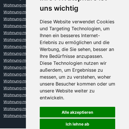
Wohnung mieten Bremen
Wohnung mieten Darmstadt
uns wichtig
Wohnung mieten Dortmund
Wohnung mieten Dresden
Wohnung mieten Erfurt
Wohnung mieten Frankfurt
Diese Website verwendet Cookies
Wohnung mieten Freiburg
Wohnung mieten Hamburg
und Targeting Technologien, um
Wohnung mieten Hannover
Wohnung mieten Heidelberg
Ihnen ein besseres Internet-
Wohnung mieten Karlsruhe
Wohnung mieten Kiel
Erlebnis zu ermöglichen und die
Wohnung mieten Kleve
Wohnung mieten Koblenz
Werbung, die Sie sehen, besser an
Wohnung mieten Köln
Wohnung mieten Krefeld
Ihre Bedürfnisse anzupassen.
Wohnung mieten Leipzig
Wohnung mieten Leverkusen
Diese Technologien nutzen wir
Wohnung mieten Lübeck
Wohnung mieten Mainz
außerdem, um Ergebnisse zu
Wohnung mieten Mannheim
Wohnung mieten München
messen, um zu verstehen, woher
Wohnung mieten Münster
Wohnung mieten Neuss
unsere Besucher kommen oder um
Wohnung mieten Nürnberg
Wohnung mieten Oberhausen
unsere Website weiter zu
Wohnung mieten Oldenburg
Wohnung mieten Regensburg
entwickeln.
Wohnung mieten Rostock
Wohnung mieten Stuttgart
Wohnung mieten Trier
Wohnung mieten Ulm
Alle akzeptieren
Wohnung mieten Wiesbaden
Wohnung mieten Würzburg
Ich lehne ab