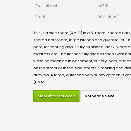
Postleitzahl
40591
Stadt
Düsseldorf
This is a nice room (Ap. 11) in a 5-room-shared flat (
shared bathroom, large kitchen and guest toilet. T
parquet flooring and is fully furnished: desk, wardr
mattress etc. The flat has fully fitted kitchen (with ho
washing machine in basement, cutlery, pots, dishes e
on the street or in the side streets. Smoking and an
allowed. A large, quiet and very sunny garden is at t
(up to...
Mehr Informationen