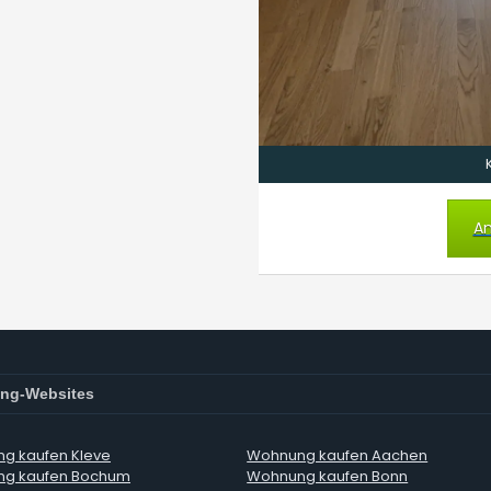
An
ng-Websites
g kaufen Kleve
Wohnung kaufen Aachen
g kaufen Bochum
Wohnung kaufen Bonn