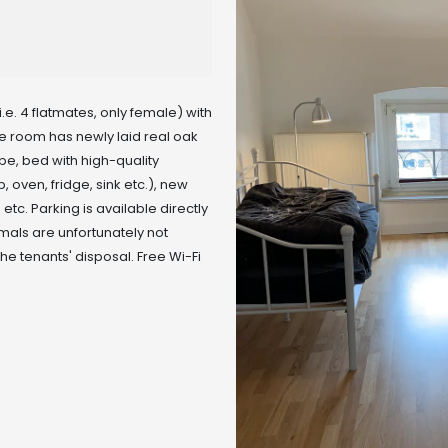
i.e. 4 flatmates, only female) with
he room has newly laid real oak
obe, bed with high-quality
b, oven, fridge, sink etc.), new
tc. Parking is available directly
imals are unfortunately not
he tenants' disposal. Free Wi-Fi