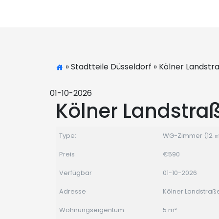
» Stadtteile Düsseldorf » Kölner Landstr
01-10-2026
Kölner Landstraß
Type:
WG-Zimmer (12 ㎡
Preis
€590
Verfügbar
01-10-2026
Adresse
Kölner Landstraß
Wohnungseigentum
5 m²