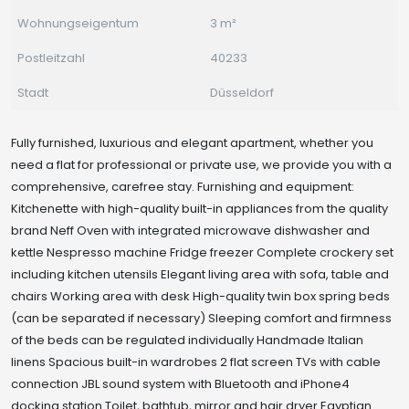
Wohnungseigentum
3 m²
Postleitzahl
40233
Stadt
Düsseldorf
Fully furnished, luxurious and elegant apartment, whether you
need a flat for professional or private use, we provide you with a
comprehensive, carefree stay. Furnishing and equipment:
Kitchenette with high-quality built-in appliances from the quality
brand Neff Oven with integrated microwave dishwasher and
kettle Nespresso machine Fridge freezer Complete crockery set
including kitchen utensils Elegant living area with sofa, table and
chairs Working area with desk High-quality twin box spring beds
(can be separated if necessary) Sleeping comfort and firmness
of the beds can be regulated individually Handmade Italian
linens Spacious built-in wardrobes 2 flat screen TVs with cable
connection JBL sound system with Bluetooth and iPhone4
docking station Toilet, bathtub, mirror and hair dryer Egyptian