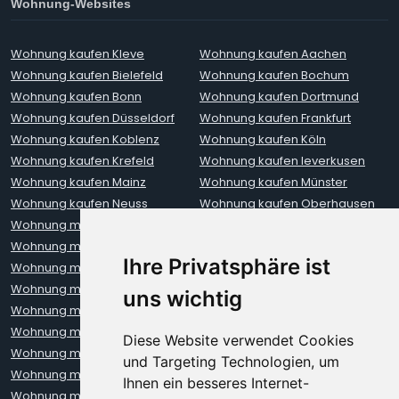
Wohnung-Websites
Wohnung kaufen Kleve
Wohnung kaufen Aachen
Wohnung kaufen Bielefeld
Wohnung kaufen Bochum
Wohnung kaufen Bonn
Wohnung kaufen Dortmund
Wohnung kaufen Düsseldorf
Wohnung kaufen Frankfurt
Wohnung kaufen Koblenz
Wohnung kaufen Köln
Wohnung kaufen Krefeld
Wohnung kaufen leverkusen
Wohnung kaufen Mainz
Wohnung kaufen Münster
Wohnung kaufen Neuss
Wohnung kaufen Oberhausen
Wohnung mieten Aachen
Wohnung mieten Augsburg
Wohnung mieten Berlin
Wohnung mieten Bielefeld
Ihre Privatsphäre ist
Wohnung mieten Bochum
Wohnung mieten Bonn
Wohnung mieten Bremen
Wohnung mieten Darmstadt
uns wichtig
Wohnung mieten Dortmund
Wohnung mieten Dresden
Wohnung mieten Erfurt
Wohnung mieten Frankfurt
Diese Website verwendet Cookies
Wohnung mieten Freiburg
Wohnung mieten Hamburg
und Targeting Technologien, um
Wohnung mieten Hannover
Wohnung mieten Heidelberg
Ihnen ein besseres Internet-
Wohnung mieten Karlsruhe
Wohnung mieten Kiel