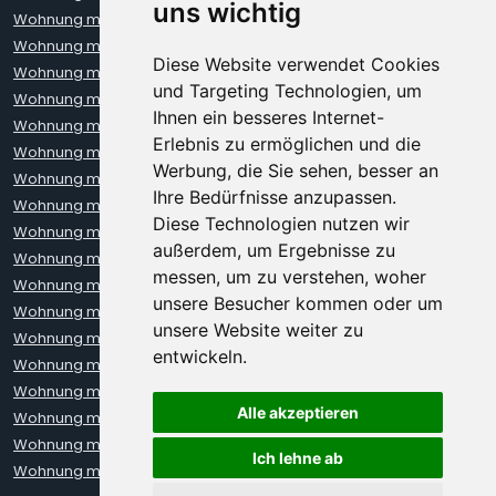
uns wichtig
Wohnung mieten Bochum
Wohnung mieten Bonn
Wohnung mieten Bremen
Wohnung mieten Darmstadt
Diese Website verwendet Cookies
Wohnung mieten Dortmund
Wohnung mieten Dresden
und Targeting Technologien, um
Wohnung mieten Erfurt
Wohnung mieten Frankfurt
Ihnen ein besseres Internet-
Wohnung mieten Freiburg
Wohnung mieten Hamburg
Erlebnis zu ermöglichen und die
Wohnung mieten Hannover
Wohnung mieten Heidelberg
Werbung, die Sie sehen, besser an
Wohnung mieten Karlsruhe
Wohnung mieten Kiel
Ihre Bedürfnisse anzupassen.
Wohnung mieten Kleve
Wohnung mieten Koblenz
Diese Technologien nutzen wir
Wohnung mieten Köln
Wohnung mieten Krefeld
außerdem, um Ergebnisse zu
Wohnung mieten Leipzig
Wohnung mieten Leverkusen
messen, um zu verstehen, woher
Wohnung mieten Lübeck
Wohnung mieten Mainz
unsere Besucher kommen oder um
Wohnung mieten Mannheim
Wohnung mieten München
unsere Website weiter zu
Wohnung mieten Münster
Wohnung mieten Neuss
entwickeln.
Wohnung mieten Nürnberg
Wohnung mieten Oberhausen
Wohnung mieten Oldenburg
Wohnung mieten Regensburg
Alle akzeptieren
Wohnung mieten Rostock
Wohnung mieten Stuttgart
Wohnung mieten Trier
Wohnung mieten Ulm
Ich lehne ab
Wohnung mieten Wiesbaden
Wohnung mieten Würzburg