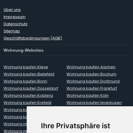
Über uns
Impressum
Datenschutz
Sitemap
Geschäftsbedingungen (AGB)
Wohnung-Websites
Wohnung kaufen Kleve
Wohnung kaufen Aachen
Wohnung kaufen Bielefeld
Wohnung kaufen Bochum
Wohnung kaufen Bonn
Wohnung kaufen Dortmund
Wohnung kaufen Düsseldorf
Wohnung kaufen Frankfurt
Wohnung kaufen Koblenz
Wohnung kaufen Köln
Wohnung kaufen Krefeld
Wohnung kaufen leverkusen
Wohnung kaufen Mainz
Wohnung kaufen Münster
Wohnung kaufen Neuss
Wohnung kaufen Oberhausen
Wohnung mieten Aachen
Wohnung mieten Augsburg
Ihre Privatsphäre ist
Wohnung mieten Berlin
Wohnung mieten Bielefeld