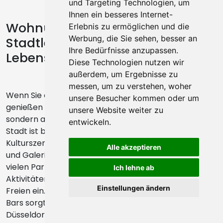
und Targeting Technologien, um
Ihnen ein besseres Internet-
Wohnung mieten in Düsseldorf –
Erlebnis zu ermöglichen und die
Werbung, die Sie sehen, besser an
Stadtleben mit hoher
Ihre Bedürfnisse anzupassen.
Lebensqualität
Diese Technologien nutzen wir
außerdem, um Ergebnisse zu
messen, um zu verstehen, woher
Wenn Sie eine Wohnung in Düsseldorf mieten,
unsere Besucher kommen oder um
genießen Sie nicht nur eine hohe Lebensqualität,
unsere Website weiter zu
sondern auch ein vielfältiges Freizeitangebot. Die
entwickeln.
Stadt ist bekannt für ihre lebendige Kunst- und
Kulturszene, die sich in zahlreichen Theatern, Museen
Alle akzeptieren
und Galerien widerspiegelt. Darüber hinaus laden die
vielen Parks und Grünflächen zu sportlichen
Ich lehne ab
Aktivitäten oder entspannten Nachmittagen im
Einstellungen ändern
Freien ein. Die hohe Dichte an Restaurants, Cafés und
Bars sorgt für ein pulsierendes Nachtleben.
Düsseldorf vereint urbanes Flair mit entspannter