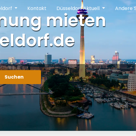
eldorf
Kontakt
Düsseldorf Aktuell
Andere 
nung mieten
eldorf.de