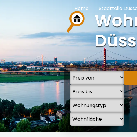
Home
Stadtteile Düss
Woh
Düss